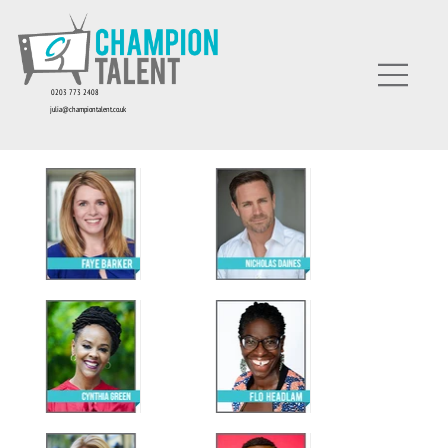
0203 773 2408
julia@championtalent.co.uk